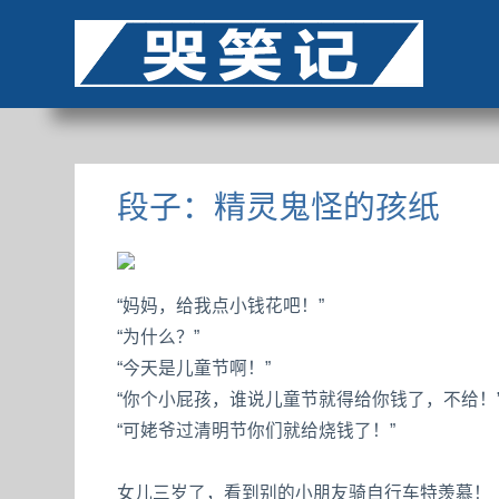
段子：精灵鬼怪的孩纸
“妈妈，给我点小钱花吧！”
“为什么？”
“今天是儿童节啊！”
“你个小屁孩，谁说儿童节就得给你钱了，不给！
“可姥爷过清明节你们就给烧钱了！”
女儿三岁了，看到别的小朋友骑自行车特羡慕！