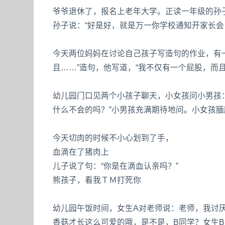
爷爷退休了，报名上老年大学。正读一年级的孙子
孙子说：“好是好，就是万一你学校通知开家长
今天两位妈妈在讨论自己孩子写造句的作业，有
且……”造句，他写道，“我不仅有一个屁股，而且
幼儿园门口见两个小孩子聊天，小女孩问小男孩：“
什么不会的吗？”小男孩充满期待地问。小女孩腼
今天切肉的时候不小心划到了手，
血滴在了猪肉上
儿子说了句：“你是在滴血认亲吗？”
熊孩子，看我ＴＭ打死你
幼儿园午饭时间，女生A对老师说：老师，我讨
香菇才长这么可爱的哦，是不是，B同学？女生