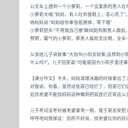
公交车上遇到一个小萝莉，一个没素质的男人在
小萝莉大喊:“妈妈，有人吐到我鞋上，恶心死了”
她妈妈说:“妈妈给你拿张纸擦掉，等下哦”
小萝莉怒斥:“不用我自己擦”瞬间跑到那男人跟
赞啊，霸气的小萝莉，那男人尴尬无比啊，全车
父亲给儿子讲故事:“大伯叫小阳去砍柴,没想到
什么吗?”。儿子回答道:“可能是因为小阳手里还
【满分作文】今天，妈妈清理冰箱的时候拿出了
对我说，你看，虽然这些蒜已经烂了，但是它们
后找老婆不能找妈妈这种懒到把蒜放烂还有这么
儿子考试没考好被老婆臭骂一顿，我于是去安慰
呼呼地向我保证：别的不好说，找老婆比你的好还是有