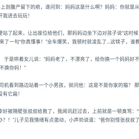
子上剖腹产留下的疤，遂问到：妈妈这是什么啊？妈妈：你就是
开我进去玩玩！
便站了起来，让出座位给他们，那妈妈边坐下边对孩子说“这时候
了一句“你真懂事！”全车爆笑，我顿时就凌乱了...这犊子，谁
 于是哄着女儿说：“妈妈老了，不漂亮了，给你换一个妈妈好不
不换你妈！”
司机看到路边站着一个小男孩，就问他：这是不是你家的猫？ 
没有它扁！
幸好被隔壁张叔叔给救了，我闻讯赶过去，上前就是一顿臭骂：“
？！”儿子见我情绪有点激动，小声劝说道：“爸你别怪张叔叔