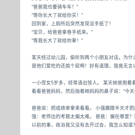
“爸爸我也要骑车车！”
“等你长大了就给你买！”
回到家，上厕所后突然发现没手纸了！
“宝贝，给爸爸拿卷手纸来。”
“等我长大了就给你拿！”
某天经过幼儿园，偷听到两个小朋友对话。为什
是他们爱吃的还挑个屁啊！好有道理，我竟无言
一小侄女5岁多，经常语出惊人。 某天她爸抱着
看看爸爸妈妈，然后指着她妈妈的鼻子说：“今天
爸爸说：把成绩单拿来看看。 小强磨蹭半天才把成
强：老师出的考题太偏太难。 爸爸：偏在哪里？
以前的事，政治我又没有去开过会，我怎么知道