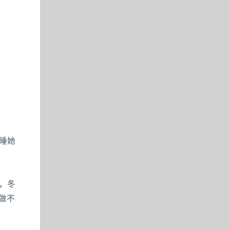
睡她
，冬
做不