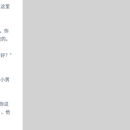
从这里
，你
教的。
好？”
那小男
你这
了，他