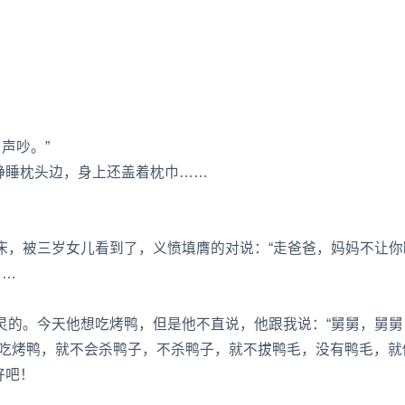
声吵。”
静睡枕头边，身上还盖着枕巾……
床，被三岁女儿看到了，义愤填膺的对说：“走爸爸，妈妈不让你
……
灵的。今天他想吃烤鸭，但是他不直说，他跟我说：“舅舅，舅舅
“不吃烤鸭，就不会杀鸭子，不杀鸭子，就不拔鸭毛，没有鸭毛，就
好吧！