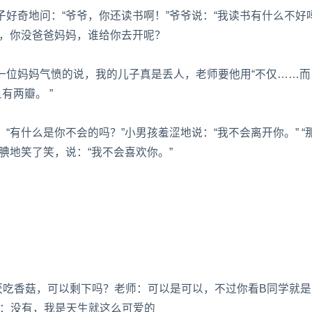
好奇地问：“爷爷，你还读书啊！”爷爷说：“我读书有什么不好吗
会，你没爸爸妈妈，谁给你去开呢？
一位妈妈气愤的说，我的儿子真是丢人，老师要他用“不仅……而
有两瓣。 ”
有什么是你不会的吗？”小男孩羞涩地说：“我不会离开你。” “
腆地笑了笑，说：“我不会喜欢你。”
厌吃香菇，可以剩下吗？老师：可以是可以，不过你看B同学就是
B：没有，我是天生就这么可爱的