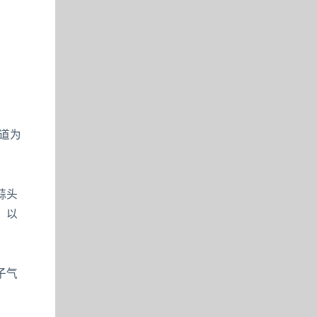
知道为
蒜头
，以
子气