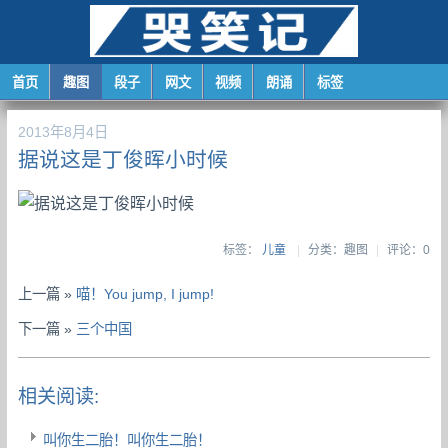
首页
趣图
段子
网文
视频
朗诵
标签
2013年8月4日
据说这是丁俊晖小时候
标签：
儿童
|
分类：趣图
|
评论：0
上一篇 »
喵！You jump, I jump!
下一篇 »
三个中国
相关阅读:
叫你生二胎！叫你生二胎！