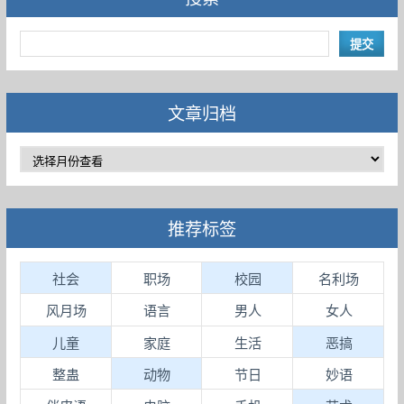
文章归档
推荐标签
社会
职场
校园
名利场
风月场
语言
男人
女人
儿童
家庭
生活
恶搞
整蛊
动物
节日
妙语