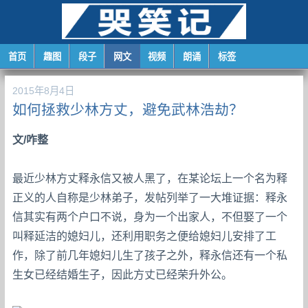
首页
趣图
段子
网文
视频
朗诵
标签
2015年8月4日
如何拯救少林方丈，避免武林浩劫？
文/咋整
最近少林方丈释永信又被人黑了，在某论坛上一个名为释
正义的人自称是少林弟子，发帖列举了一大堆证据：释永
信其实有两个户口不说，身为一个出家人，不但娶了一个
叫释延洁的媳妇儿，还利用职务之便给媳妇儿安排了工
作，除了前几年媳妇儿生了孩子之外，释永信还有一个私
生女已经结婚生子，因此方丈已经荣升外公。