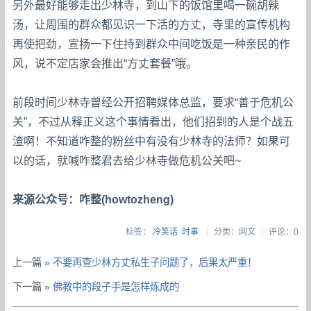
另外最好能够走出少林寺，到山下的饭馆里喝一碗胡辣
汤，让周围的群众都见识一下活的方丈，寺里的宣传机构
再使把劲，宣扬一下住持到群众中间吃饭是一种亲民的作
风，说不定店家会推出“方丈套餐”哦。
前段时间少林寺曾经公开招聘媒体总监，要求“善于危机公
关”，不过从释正义这个事情看出，他们招到的人是个战五
渣啊！不知道咋整的粉丝中有没有少林寺的法师？如果可
以的话，就喊咋整君去给少林寺做危机公关吧~
来源公众号：咋整(howtozheng)
标签：
冷笑话
时事
|
分类：网文
|
评论：0
上一篇 »
不要再查少林方丈私生子问题了，后果太严重！
下一篇 »
佛教中的段子手是怎样炼成的