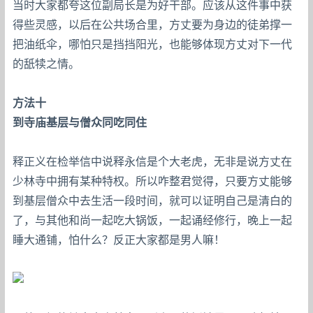
当时大家都夸这位副局长是为好干部。应该从这件事中获
得些灵感，以后在公共场合里，方丈要为身边的徒弟撑一
把油纸伞，哪怕只是挡挡阳光，也能够体现方丈对下一代
的舐犊之情。
方法十
到寺庙基层与僧众同吃同住
释正义在检举信中说释永信是个大老虎，无非是说方丈在
少林寺中拥有某种特权。所以咋整君觉得，只要方丈能够
到基层僧众中去生活一段时间，就可以证明自己是清白的
了，与其他和尚一起吃大锅饭，一起诵经修行，晚上一起
睡大通铺，怕什么？反正大家都是男人嘛！