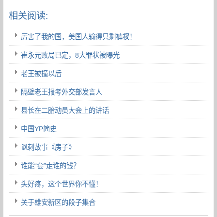
相关阅读:
厉害了我的国，美国人输得只剩裤衩！
崔永元败局已定，8大罪状被曝光
老王被撞以后
隔壁老王报考外交部发言人
县长在二胎动员大会上的讲话
中国YP简史
讽刺故事《房子》
谁能“套”走谁的钱？
头好疼，这个世界你不懂！
关于雄安新区的段子集合