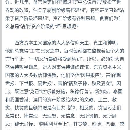
详。近几年，贪官污吏们在“悔过书”中总说自己“放松了世
界观的改造，沾染了剥削阶级腐朽思想”，有些甚至直说“沾
染了资产阶级坏思想”。资产阶级有各种思想，贪官们为什
么总是“沾染”资产阶级的“坏”思想呢？
西方资本主义国家的人大多信仰天主、真主和神明，
他们总觉得“主”在冥冥之中，每时每刻都在监视着每个人的
言行举止，“一切恶行最终将受到惩罚”，所以，必须对大自
然保持敬畏谦卑，对人对事保持谦虚谨慎。东方资本主义
国家的人大多数信仰佛教，他们坚信“因果报应”，害怕“现
世报、下世报、隔世报”，害怕“祸及子孙，殃及妻女”，因
此，既注意“克己”也“乐善好施，积德行善”。新加坡、泰国
和我国香港、澳门的资产阶级给内地的文教、卫生、救
灾、扶贫的巨额捐赠是有目共睹的；相反的，贪官污吏们
忘常识，悖常理，无理想，无信念，无所畏惧，无所顾
忌，肆无忌惮，“物质利益至上”，其贪婪、刻薄、恶毒、狡