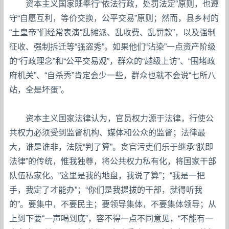
资本主义国家既奉行“依法行政，处罚法定”原则，也遵
守“自愿互利，等价交换，公平交易”原则；然而，县乡村的
“土皇帝”们经常表演“乱摊派、乱收费、乱罚款”，以及强制
征收、强制拆迁等“强盗秀”。如果他们“沾染”一点资产阶级
的“行政理念”和“公平交易观”，群众的“越级上访”、“围堵政
府机关”、“自杀秀”肯定会少一些，群众也就不会说“七所八
站，全是坏蛋”。
资本主义国家法律认为，官员权力源于法律，行使公
共权力必须受到监督机构、媒体和公众的监督；法律最
大，谁是谁非，法院“判了算”。贪官污吏们乐于继承“朕即
法律”的传统，惟我独尊，将公共权力私有化，将国家干部
队伍私家化。“这里是我的地盘，我说了算”；“我是一把
手，我定了才能办”；“你们是我提拔的干部，就得听我
的”。要集中，不要民主；要领导集体，不要集体领导；从
上到下要“一声喝到底”，容不得一点不同意见，“不能有一