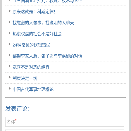
《三国演义》批判：权谋、权术与人性
原来这就是：科斯定律！
找靠谱的人做事，找聪明的人聊天
热衷权谋的社会不是好社会
24种常见的逻辑错误
绑架李家人后，张子强与李嘉诚的对话
宽容不是对恶的纵容
制度决定一切
中国古代军事地理概论
发表评论：
*
名称