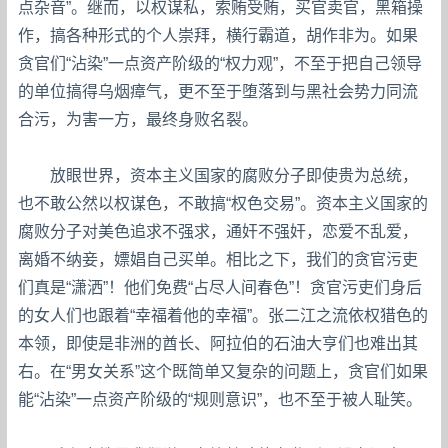
点杂音”。继而，以权谋私，索贿受贿，买官卖官，黑箱操
作，搞各种形式的个人崇拜，横行霸道，胡作非为。如果
贪官们“沾染”一点资产阶级的“权力观”，不至于把自己领导
的单位搞得乌烟瘴气，更不至于堕落到与黑社会势力同流
合污，为害一方，最终身败名裂。
放眼世界，资本主义国家的腐败分子即使贵为总统，
也不敢公然以权谋色，不敢搞“权色交易”。资本主义国家的
腐败分子对美色追求不强求，通奸不强奸，恋爱不乱爱，
离婚不纳妾，嫖娼自己买单。相比之下，我们的贪官污吏
们真是“潇洒”！他们免费“占尽人间春色”！贪官污吏们身后
的女人们也跟着“幸福着他的幸福”。张二江之流依权猎色的
本领，即使是非洲的酋长、阿拉伯的石油大亨们也难出其
右。在“男女关系”这个既简单又复杂的问题上，贪官们如果
能“沾染”一点资产阶级的“规则意识”，也不至于被人耻笑。