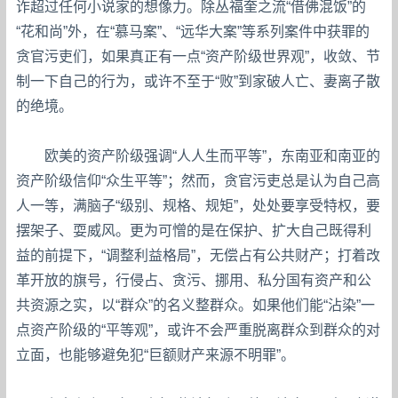
诈超过任何小说家的想像力。除丛福奎之流“借佛混饭”的
“花和尚”外，在“慕马案”、“远华大案”等系列案件中获罪的
贪官污吏们，如果真正有一点“资产阶级世界观”，收敛、节
制一下自己的行为，或许不至于“败”到家破人亡、妻离子散
的绝境。
欧美的资产阶级强调“人人生而平等”，东南亚和南亚的
资产阶级信仰“众生平等”；然而，贪官污吏总是认为自己高
人一等，满脑子“级别、规格、规矩”，处处要享受特权，要
摆架子、耍威风。更为可憎的是在保护、扩大自己既得利
益的前提下，“调整利益格局”，无偿占有公共财产；打着改
革开放的旗号，行侵占、贪污、挪用、私分国有资产和公
共资源之实，以“群众”的名义整群众。如果他们能“沾染”一
点资产阶级的“平等观”，或许不会严重脱离群众到群众的对
立面，也能够避免犯“巨额财产来源不明罪”。