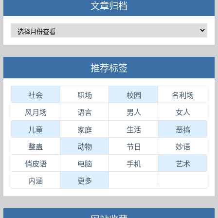
文章归档
推荐标签
社会
职场
校园
名利场
风月场
语言
男人
女人
儿童
家庭
生活
恶搞
整蛊
动物
节日
妙语
俏皮语
电脑
手机
艺术
内涵
更多