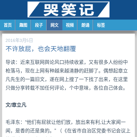
首页
趣图
段子
网文
视频
朗诵
标签
2016年3月5日
不许放屁，也会天地翻覆
导读：近来互联网舆论风口持续收紧，又有很多人纷纷中
枪落马，现在上网有种越来越清静的赶脚了。偶想起章立
凡先生的一篇旧文，遂在网上搜了一下找了出来，在这里
只做分享转载不加任何评论，个中意味，各位自己体会。
文/章立凡
毛泽东：“他们有屁就让他们放，放出来有利,让大家闻一
闻，是香的还是臭的。” （《在省市自治区党委书记会议上