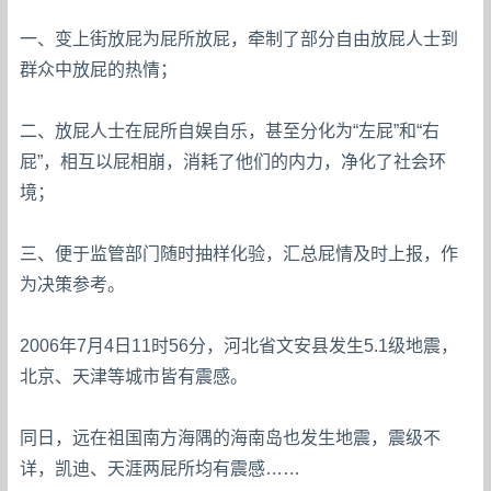
一、变上街放屁为屁所放屁，牵制了部分自由放屁人士到
群众中放屁的热情；
二、放屁人士在屁所自娱自乐，甚至分化为“左屁”和“右
屁”，相互以屁相崩，消耗了他们的内力，净化了社会环
境；
三、便于监管部门随时抽样化验，汇总屁情及时上报，作
为决策参考。
2006年7月4日11时56分，河北省文安县发生5.1级地震，
北京、天津等城市皆有震感。
同日，远在祖国南方海隅的海南岛也发生地震，震级不
详，凯迪、天涯两屁所均有震感……