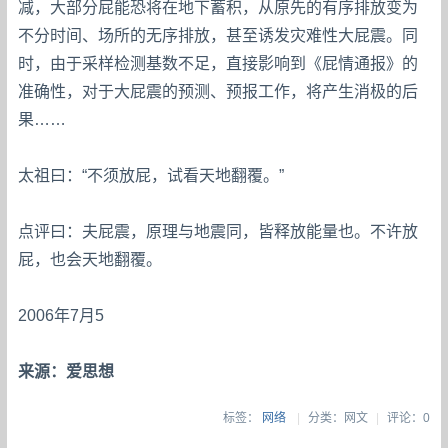
减，大部分屁能恐将在地下蓄积，从原先的有序排放变为
不分时间、场所的无序排放，甚至诱发灾难性大屁震。同
时，由于采样检测基数不足，直接影响到《屁情通报》的
准确性，对于大屁震的预测、预报工作，将产生消极的后
果……
太祖曰：“不须放屁，试看天地翻覆。”
点评曰：夫屁震，原理与地震同，皆释放能量也。不许放
屁，也会天地翻覆。
2006年7月5
来源：爱思想
标签：
网络
|
分类：网文
|
评论：0