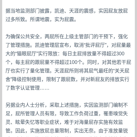
据当地监测部门披露，凯迪、天涯的震感，实因屁友放屁
过多所致。所谓地震，实为屁震。
为确保公共安全，两屁所在上级主管部门的干预下，强化
了管理措施。凯迪管理层宣布，取消“批评屁厅”，对屁量最
大的“猫眼屁厅”实行限放：每日主屁排放量不得超过300
个，每主屁的跟屁量不得超过100个。同时，对其他若干屁
厅也实行了量化管理。天涯屁所则将其屁气最旺的“关天屁
舍”降级控制使用，限制了跟屁数，并对新屁友的排放实行
了数字认证管理……
另据业内人士分析，采取上述措施，实因监测部门编制不
足，屁所管理人员有限，导致工作负荷过重，罹患嗅觉失
灵、眩晕失忆等职业症状，难于对海量屁存实施有效监
管。因此，实施放屁总量限制，实出无奈。由于准放量锐