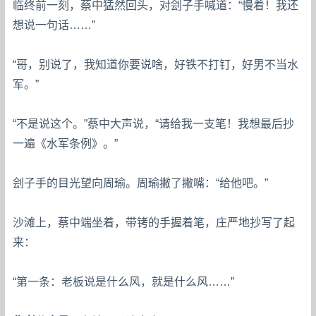
临终前一刻，蔡中猛然回头，对刽子手喊道：“慢着！我还
想说一句话……”
“哥，别说了，我知道你要说啥，好铁不打钉，好男不当水
军。”
“不是说这个。”蔡中大声说，“请给我一支笔！我想最后抄
一遍《水军条例》。”
刽子手的目光望向周瑜。周瑜撇了撇嘴：“给他吧。”
沙滩上，蔡中端坐着，带铐的手握着笔，庄严地抄写了起
来：
“第一条：老板说是什么风，就是什么风……”