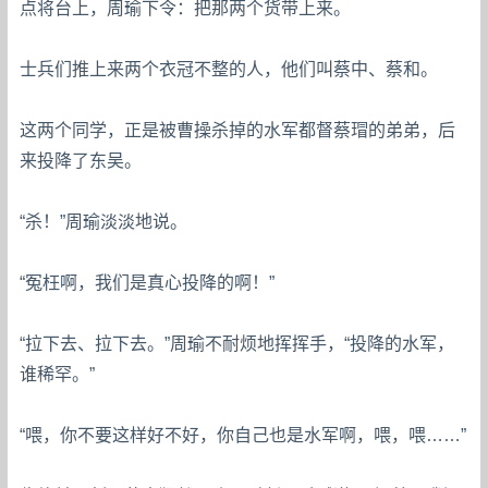
点将台上，周瑜下令：把那两个货带上来。
士兵们推上来两个衣冠不整的人，他们叫蔡中、蔡和。
这两个同学，正是被曹操杀掉的水军都督蔡瑁的弟弟，后
来投降了东吴。
“杀！”周瑜淡淡地说。
“冤枉啊，我们是真心投降的啊！”
“拉下去、拉下去。”周瑜不耐烦地挥挥手，“投降的水军，
谁稀罕。”
“喂，你不要这样好不好，你自己也是水军啊，喂，喂……”