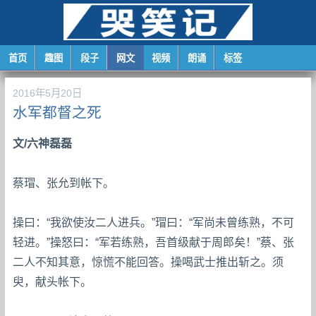
首页
趣图
段子
网文
视频
朗诵
标签
2016年5月20日
水军都督之死
文/六神磊磊
蔡瑁、张允到帐下。
操曰：“我欲使汝二人进兵。”瑁曰：“军尚未曾练熟，不可
轻进。”操怒曰：“军若练熟，吾首级献于周郎矣！”蔡、张
二人不知其意，惊慌不能回答。操喝武士推出斩之。须
臾，献头帐下。