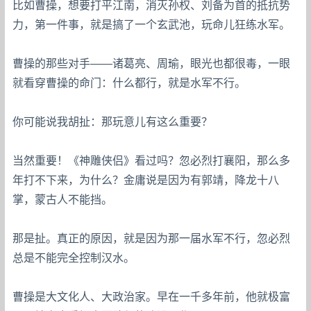
比如曹操，想要打平江南，消灭孙权、刘备为首的抵抗势
力，第一件事，就是搞了一个玄武池，玩命儿狂练水军。
曹操的那些对手——诸葛亮、周瑜，眼光也都很毒，一眼
就看穿曹操的命门：什么都行，就是水军不行。
你可能说我胡扯：那玩意儿有这么重要？
当然重要！《神雕侠侣》看过吗？忽必烈打襄阳，那么多
年打不下来，为什么？金庸说是因为有郭靖，降龙十八
掌，蒙古人不能挡。
那是扯。真正的原因，就是因为那一届水军不行，忽必烈
总是不能完全控制汉水。
曹操是大文化人、大政治家。早在一千多年前，他就极富