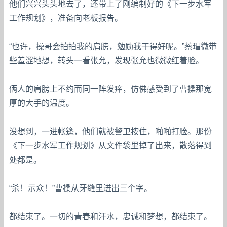
他们兴兴头头地去了，还带上了刚编制好的《下一步水军
工作规划》，准备向老板报告。
“也许，操哥会拍拍我的肩膀，勉励我干得好呢。”蔡瑁微带
些羞涩地想，转头一看张允，发现张允也微微红着脸。
俩人的肩膀上不约而同一阵发痒，仿佛感受到了曹操那宽
厚的大手的温度。
没想到，一进帐篷，他们就被警卫按住，啪啪打脸。那份
《下一步水军工作规划》从文件袋里掉了出来，散落得到
处都是。
“杀！示众！”曹操从牙缝里迸出三个字。
都结束了。一切的青春和汗水，忠诚和梦想，都结束了。