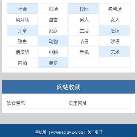
社会
职场
校园
名利场
风月场
语言
男人
女人
儿童
家庭
生活
恶搞
整蛊
动物
节日
妙语
俏皮语
电脑
手机
艺术
内涵
更多
网站收藏
饮食禁忌
实用网址
手机版
| Powered By Z-Blog |
关于我们