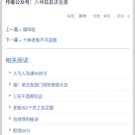
作者公众号：
六神磊磊读金庸
标签：
职场
|
分类：网文
|
评论：0
上一篇 »
雄辩症
下一篇 »
十种老板不可追随
相关阅读:
人与人沟通36妙计
喵！单位各部门领导表情大全
三好干部郝任远
老板叫2个员工去买烟
当领导的秘诀
职场36计