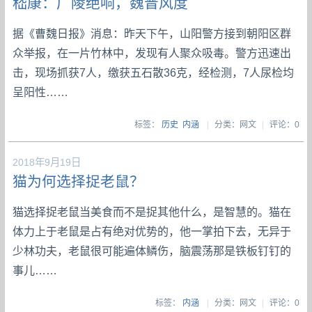
嵇康：广陵绝响，魏晋风度
据《曹魏日报》消息：昨天下午，山阳警方接到朝阳区群
众举报，在一片竹林中，发现有人聚众吸毒。警方迅速出
击，现场抓获7人，缴获五石散36克，经检测，7人尿检均
呈阳性……
标签：
历史
内涵
|
分类：网文
|
评论：0
2018年9月19日
猫为何选择捉老鼠？
猫选择捉老鼠当美食而不是捉其他什么，是智慧的。猫在
体力上于老鼠是占有绝对优势的，他一掌拍下去，无异于
少林功夫，老鼠很可能遍体鳞伤，脑震荡那是铁板钉钉的
事儿……
标签：
内涵
|
分类：网文
|
评论：0