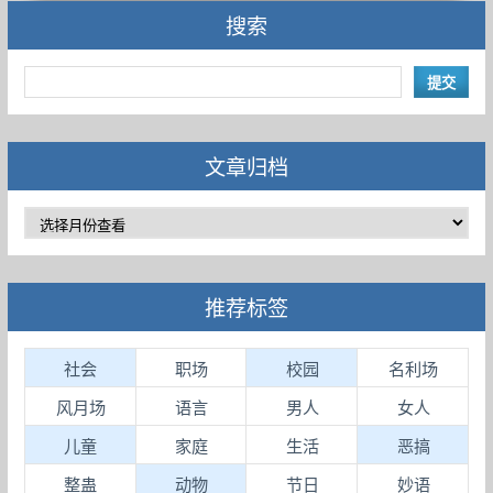
搜索
文章归档
推荐标签
社会
职场
校园
名利场
风月场
语言
男人
女人
儿童
家庭
生活
恶搞
整蛊
动物
节日
妙语