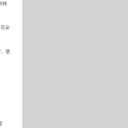
则秧
，花朵
”，便
室