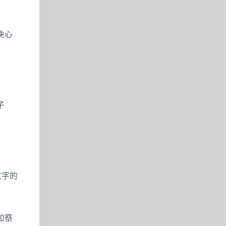
决心
子
汉字的
和祭