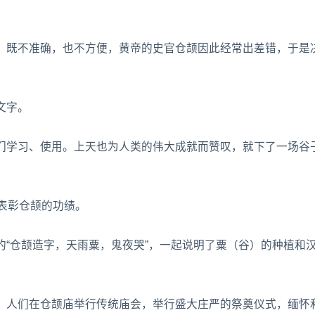
，既不准确，也不方便，黄帝的史官仓颉因此经常出差错，于是
文字。
们学习、使用。上天也为人类的伟大成就而赞叹，就下了一场谷
表彰仓颉的功绩。
“仓颉造字，天雨粟，鬼夜哭”，一起说明了粟（谷）的种植和
，人们在仓颉庙举行传统庙会，举行盛大庄严的祭奠仪式，缅怀