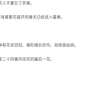
农人不要忘了农事。
意味着繁花盛开的春天已经进入暮春。
种有花状羽冠、嘴形细长的鸟，俗称臭姑鸪。
是二十四番风信花的最后一花。