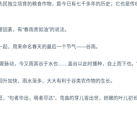
先民独立培育的粮食作物，距今已有七千多年的历史；它也是传
因素，有“春雨贵如油”的说法。
一起，用来命名春天的最后一个节气——谷雨。
膏脉动，今又雨其谷于水也……盖谷以此时播种，自上而下也。
回升加快，雨水渐多，大大有利于谷类农作物的生长。
，“句者毕出，萌者尽达”，弯曲的芽儿皆出世，娇嫩的叶儿初