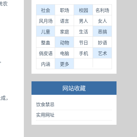
统农
社会
职场
校园
名利场
风月场
语言
男人
女人
儿童
家庭
生活
恶搞
整蛊
动物
节日
妙语
俏皮语
电脑
手机
艺术
”
内涵
更多
网站收藏
长成，
饮食禁忌
实用网址