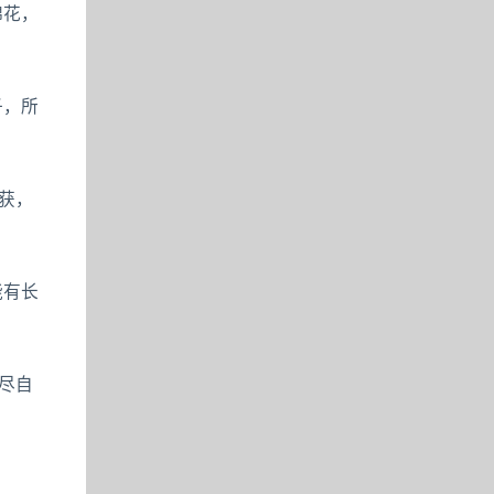
棉花，
子，所
获，
能有长
尽自