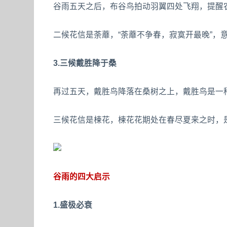
谷雨五天之后，布谷鸟拍动羽翼四处飞翔，提醒
二候花信是荼蘼，“荼蘼不争春，寂寞开最晚”，
3.三候戴胜降于桑
再过五天，戴胜鸟降落在桑树之上，戴胜鸟是一
三候花信是楝花，楝花花期处在春尽夏来之时，
谷雨的四大启示
1.盛极必衰