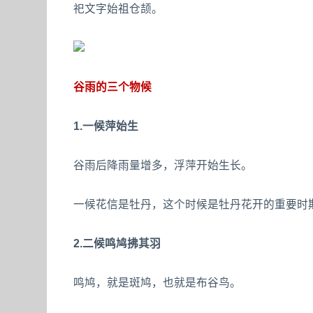
祀文字始祖仓颉。
谷雨的三个物候
1.一候萍始生
谷雨后降雨量增多，浮萍开始生长。
一候花信是牡丹，这个时候是牡丹花开的重要时期
2.二候鸣鸠拂其羽
鸣鸠，就是斑鸠，也就是布谷鸟。