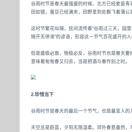
谷雨时节是春天最强盛的时候，北方已经麦苗青
田如镜，蚕豆已经满夹，田野里到处飘飞着蒲公
这时节繁花似锦，民间流传着“谷雨过三天，园里
随开无停滞”的谚语，形容这一节气百花盛开的人
但是盛极必衰，物极必反，谷雨时节也是春天要结
意味着匆匆春又归去，当是把酒与春作别之时。
2.珍惜当下
谷雨时节是春天的最后一个节气，也是最宜人的
天空总是蔚蓝，夕阳无限温柔。郊外春意盎然，