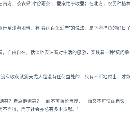
南方，茶农采制“谷雨茶”，蚕家忙于收蚕；在北方，农民种植
行至浅海地带，有“谷雨百鱼近岸”的说法，是下海捕鱼的好日
慢，自由自在，恬淡地表达着对生活的感激，实践着一种“莫问收
为没有收获就怨天尤人是没有任何益处的，只有不断地付出，才
他则甚？着急他则甚？一面不可骄盈自慢，一面又不可怯弱自馁，
而不自得，而于社会亦总有多少贡献。”