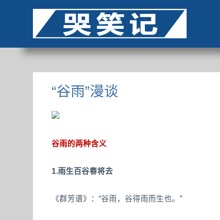
“谷雨”漫谈
谷雨的两种含义
1.雨生百谷春将去
《群芳谱》：“谷雨，谷得雨而生也。”