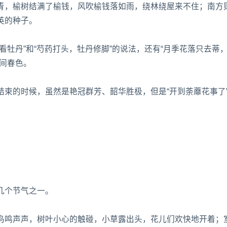
青，榆树结满了榆钱，风吹榆钱落如雨，绕林绕屋来不住；南方
英的种子。
看牡丹”和“芍药打头，牡丹修脚”的说法，还有“月季花落只去蒂
间春色。
束的时候，虽然是艳冠群芳、韶华胜极，但是“开到荼蘼花事了
几个节气之一。
鸟鸣声声，树叶小心的触碰，小草露出头，花儿们欢快地开着；