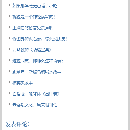
如果那年张无忌睡了小昭……
据说是一个神经病写的！
上网看帖留言免责声明
修图界的泥石流，惨到没朋友！
司马懿的《装逼宝典》
这位同志，你肿么这样填表？
毁童年：新编乌鸦喝水故事
搞笑鬼故事
白话版、咆哮体《出师表》
老婆没文化，原来很可怕
发表评论：