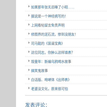
如果那年张无忌睡了小昭……
据说是一个神经病写的！
上网看帖留言免责声明
修图界的泥石流，惨到没朋友！
司马懿的《装逼宝典》
这位同志，你肿么这样填表？
毁童年：新编乌鸦喝水故事
搞笑鬼故事
白话版、咆哮体《出师表》
老婆没文化，原来很可怕
发表评论：