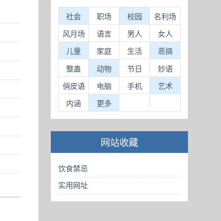
社会
职场
校园
名利场
风月场
语言
男人
女人
儿童
家庭
生活
恶搞
整蛊
动物
节日
妙语
俏皮语
电脑
手机
艺术
内涵
更多
网站收藏
饮食禁忌
实用网址