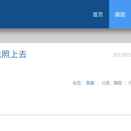
首页
趣图
也照上去
2013年
标签：
恶搞
|
分类：趣图
|