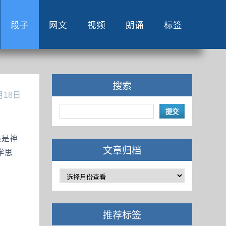
段子
网文
视频
朗诵
标签
搜索
月18日
虽是神
文章归档
学思
推荐标签