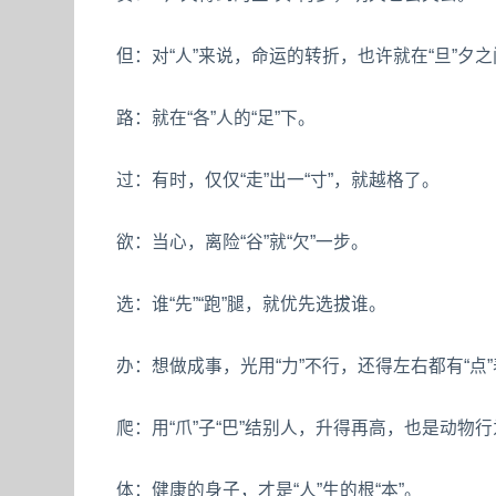
但：对“人”来说，命运的转折，也许就在“旦”夕
路：就在“各”人的“足”下。
过：有时，仅仅“走”出一“寸”，就越格了。
欲：当心，离险“谷”就“欠”一步。
选：谁“先”“跑”腿，就优先选拔谁。
办：想做成事，光用“力”不行，还得左右都有“点
爬：用“爪”子“巴”结别人，升得再高，也是动物
体：健康的身子，才是“人”生的根“本”。