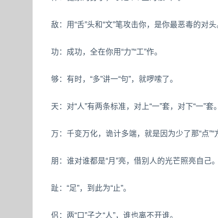
敌：用“舌”头和“文”笔攻击你，是你最恶毒的对头
功：成功，全在你用“力”“工”作。
够：有时，“多”讲一“句”，就啰嗦了。
天：对“人”有两条标准，对上“一”套，对下“一”套
万：千变万化，诡计多端，就是因为少了那“点”“
朋：谁对谁都是“月”亮，借别人的光芒照亮自己
趾：“足”，到此为“止”。
侣：两“口”子之“人”，谁也离不开谁。