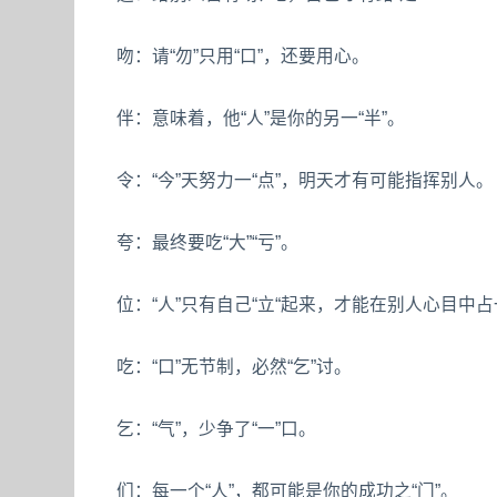
吻：请“勿”只用“口”，还要用心。
伴：意味着，他“人”是你的另一“半”。
令：“今”天努力一“点”，明天才有可能指挥别人。
夸：最终要吃“大”“亏”。
位：“人”只有自己“立“起来，才能在别人心目中
吃：“口”无节制，必然“乞”讨。
乞：“气”，少争了“一”口。
们：每一个“人”，都可能是你的成功之“门”。