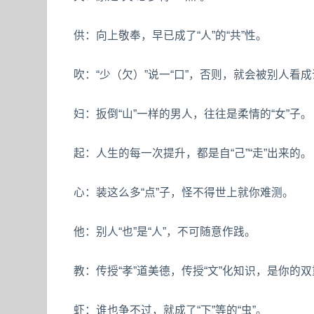
供：向上敬奉，早已成了“人”的“共”性。
吹：“少（欠）”说一“口”，否则，就会被别人看
妇：扳倒“山”一样的男人，往往是柔情的“女”子。
起：人生的每一次提升，都是自“己”“走”出来的。
心：装这么多“点”子，怪不得世上就你难测。
他：别人“也”是“人”，不可随意作践。
教：传授“孝”道美德，传授“文”化知识，是你的
虾：谁也争不过，就成了“下”等的“虫”。