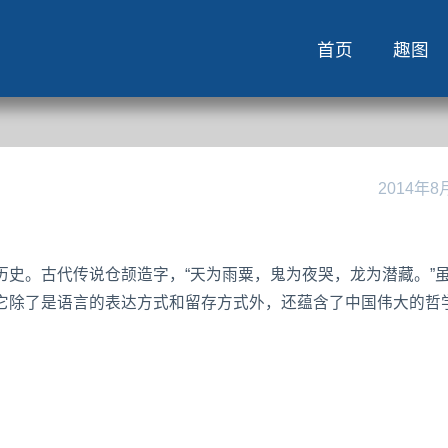
首页
趣图
2014年8
史。古代传说仓颉造字，“天为雨粟，鬼为夜哭，龙为潜藏。”
它除了是语言的表达方式和留存方式外，还蕴含了中国伟大的哲