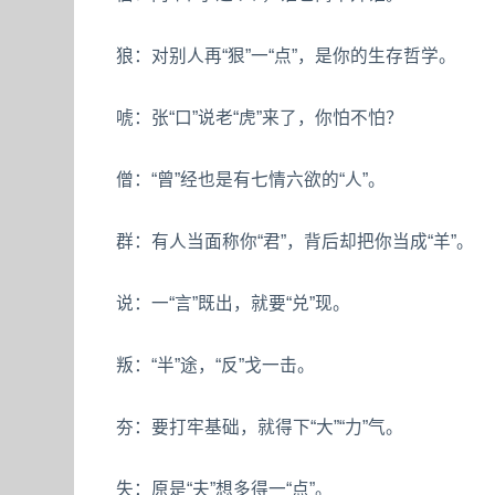
狼：对别人再“狠”一“点”，是你的生存哲学。
唬：张“口”说老“虎”来了，你怕不怕？
僧：“曾”经也是有七情六欲的“人”。
群：有人当面称你“君”，背后却把你当成“羊”。
说：一“言”既出，就要“兑”现。
叛：“半”途，“反”戈一击。
夯：要打牢基础，就得下“大”“力”气。
失：原是“夫”想多得一“点”。