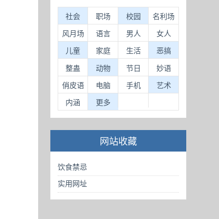
社会
职场
校园
名利场
风月场
语言
男人
女人
儿童
家庭
生活
恶搞
整蛊
动物
节日
妙语
俏皮语
电脑
手机
艺术
内涵
更多
网站收藏
饮食禁忌
实用网址