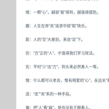
惕：一颗“心”，越容“易”得到，越值得提防。
趣：人生在奔“走”追求中获“取”快乐。
距：人的“巨”大差别，来自“足”下。
仿：“方”正的“人”，才值得我们学习效法。
劣：平时“少”出“力”，到头来必然差人一等。
情：什么都可以老去，惟有相爱的“心”，永远长“
送：“走”“关”系的一种手段。
偏：把“人”看“扁”，是你没有正眼看人。