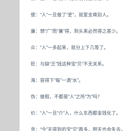
使：“人”一旦做了“吏”，就爱支唤别人。
廉：想“广”而“兼”得，到头来必然得之甚少。
众：“人”一多起来，就分上下几等了。
贬：与缺“乏”钱这种宝“贝”不无关系。
海：容得下“每”一滴“水”。
伪：做假，不都是“人”之所“为”吗？
价：“人”一旦“介”入，什么东西都金钱化了。
贪：“今”天得到的宝“贝”再多，明天也会失去。