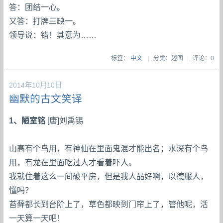
答：团结一心。
又答：打牌三缺一。
领导说：错！其意为……
标签：
中文
|
分类：趣图
|
评论：0
2014年10月10日
幽默的古文笑译
1、陋室铭
[唐]刘禹锡
山高有个鸟用，有神仙在里面鬼混才能出名；水深有个鸟
用，有龙在里面吃过人才看着吓人。
我就住着这么一间破平房，但是我人品好啊，以德服人，
懂吗？
苔藓都长到台阶上了，草色都映到门帘上了，管他呢，活
一天算一天吧！