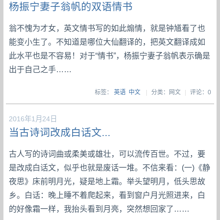
杨振宁妻子翁帆的双语情书
翁不愧为才女，英文情书写的如此煽情，就是钟馗看了也
能变小生了。不知道是哪位大仙翻译的，把英文翻译成如
此水平也是不容易！对于“情书”，杨振宁妻子翁帆表示确是
出于自己之手……
标签：
英语
中文
|
分类：网文
|
评论：0
2016年1月24日
当古诗词改成白话文...
古人写的诗词曲或柔美或雄壮，可以流传百世。不过，要
是改成白话文，似乎也就是废话一堆。不信来看：(一)《静
夜思》床前明月光，疑是地上霜。举头望明月，低头思故
乡。白话：晚上睡不着爬起来，看到窗户月光照进来，白
的好像霜一样，我抬头看到月亮，突然想回家了……