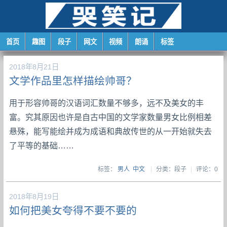
首页
趣图
段子
网文
视频
朗诵
标签
2018年8月21日
文学作品里怎样描绘帅哥？
用于形容帅哥的汉语词汇数量不够多，远不及美女的丰
富。究其原因也许是自古中国的文学家数量男女比例相差
悬殊，能写能绘并成为成语和典故传世的从一开始就失去
了平等的基础……
标签：
男人
中文
|
分类：段子
|
评论：0
2018年8月19日
如何把美女夸得不要不要的