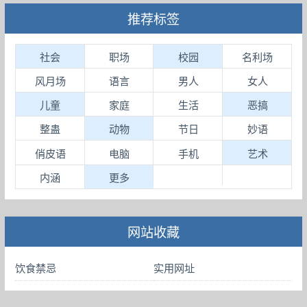
推荐标签
社会
职场
校园
名利场
风月场
语言
男人
女人
儿童
家庭
生活
恶搞
整蛊
动物
节日
妙语
俏皮语
电脑
手机
艺术
内涵
更多
网站收藏
饮食禁忌
实用网址