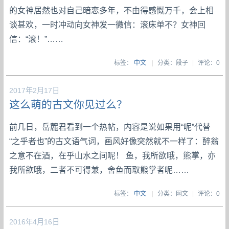
的女神居然也对自己暗恋多年，不由得感慨万千，会上相
谈甚欢，一时冲动向女神发一微信：滚床单不？女神回
信：“滚！”……
标签：
中文
|
分类：段子
|
评论：0
2017年2月17日
这么萌的古文你见过么？
前几日，岳麓君看到一个热帖，内容是说如果用“呢”代替
“之乎者也”的古文语气词，画风好像突然就不一样了：醉翁
之意不在酒，在乎山水之间呢！ 鱼，我所欲哦，熊掌，亦
我所欲哦，二者不可得兼，舍鱼而取熊掌者呢……
标签：
中文
|
分类：网文
|
评论：0
2016年4月16日