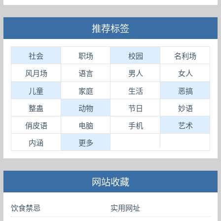
推荐标签
社会
职场
校园
名利场
风月场
语言
男人
女人
儿童
家庭
生活
恶搞
整蛊
动物
节日
妙语
俏皮语
电脑
手机
艺术
内涵
更多
网站收藏
饮食禁忌
实用网址