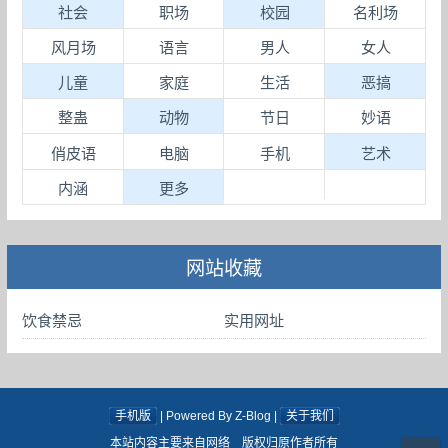
社会
职场
校园
名利场
风月场
语言
男人
女人
儿童
家庭
生活
恶搞
整蛊
动物
节日
妙语
俏皮语
电脑
手机
艺术
内涵
更多
网站收藏
饮食禁忌
实用网址
手机版
| Powered By Z-Blog |
关于我们
本站内容主要来自网络 版权归原作者所有