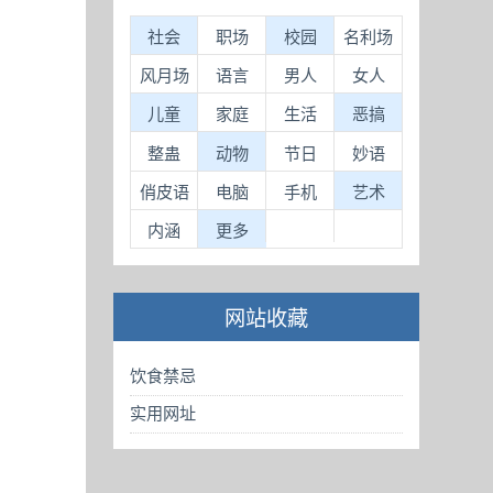
社会
职场
校园
名利场
风月场
语言
男人
女人
儿童
家庭
生活
恶搞
整蛊
动物
节日
妙语
俏皮语
电脑
手机
艺术
内涵
更多
网站收藏
饮食禁忌
实用网址