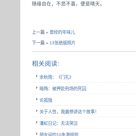
随缘自在，不悲不喜，便是晴天。
上一篇 »
曾经的年味儿
下一篇 »
13张绝版照片
相关阅读:
余秋雨：《门孔》
暗殇：被押赴刑场的死囚
论孤独
关于人性，我最想讲这个故事！
潘虹日记：无法哭泣
朋友间的10条潜规则