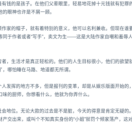
中最有钱的是孩子。在他们父辈眼里，轻易地花掉十元钱就有犯罪
他的眼神也许是不屑一顾。
一顶作家的帽子，就有着特别的意义，他可以名利兼收。但现在谁
同于作者或者“写手”，卖文为生——这是大陆作家自嘲和羞辱
弱智者，生活才是真正轻松的。他们的人生目标很小，他们的欲望
了，哪怕睡在马路、地道都无所谓。
，个人发挥的地方不多，但是报刊的变革，却是从娱乐版面开始的
口味的厨师，你想看什么，他就为你弄什么。
愁社会地位。无论大款的过去是不是脏，今天的得意是肯定无疑的
产交出来，或叫个不知真实身份的“小姐”就罚个倾家荡产，这