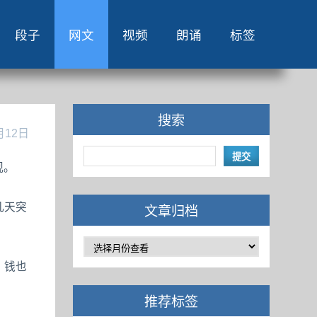
段子
网文
视频
朗诵
标签
搜索
月12日
观。
几天突
文章归档
。钱也
推荐标签