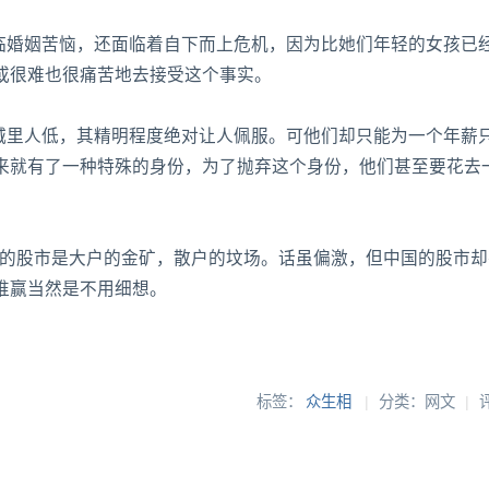
面临婚姻苦恼，还面临着自下而上危机，因为比她们年轻的女孩已
或很难也很痛苦地去接受这个事实。
比城里人低，其精明程度绝对让人佩服。可他们却只能为一个年薪
来就有了一种特殊的身份，为了抛弃这个身份，他们甚至要花去
国的股市是大户的金矿，散户的坟场。话虽偏激，但中国的股市
谁赢当然是不用细想。
标签：
众生相
|
分类：网文
|