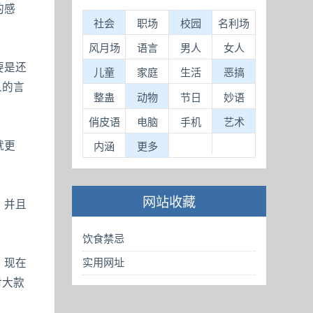
的感
社会
职场
校园
名利场
风月场
语言
男人
女人
要是还
儿童
家庭
生活
恶搞
人的言
整蛊
动物
节日
妙语
俏皮语
电脑
手机
艺术
就更
内涵
更多
网站收藏
，并且
饮食禁忌
实用网址
。现在
对大款