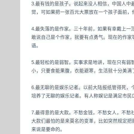
3.最有钱的是孩子。说起来没人相信，中国人
觉，可如果把一张百元大票放在一个孩子面前，
4.最失落的是作家。三十年前，如果有幸戴上
敢说自己是个作家，就要有点勇气。现在的作家等
语。
5.最轻松的是弱智。实事求是地讲，现在只有
小，只要食能果腹，衣能避寒，生活就十分美满
6.最无聊的是娱乐记者。以前大陆报纸管得死
培养了无聊的娱乐记者。有人称娱记是满足市民
7.最得意的是大款。不愁金钱，不愁女人，不
大款们最怕的是来莫名的变革，比如突然规定把财
来说是要命的。