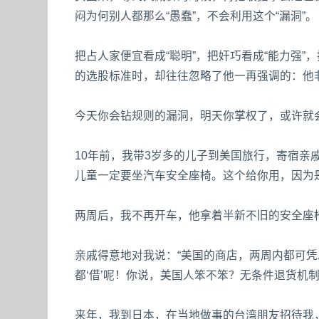
闷为何别人都那么“愚蠢”，不会利用这个“漏洞”。
把占人家便宜看成“聪明”，把奸巧看成“能力强”
的选股标准时，却往往忽略了他一再强调的：他
今天你会钻规则的漏洞，明天你掌权了，或许就
10年前，我带3岁多的儿子到美国旅行，寄宿亲
儿童一定要坐汽车安全座椅。这个给你用，因为
两周后，我不再开车，他拿着半新不旧的安全座
亲戚得意地对我说：“美国的商店，两周内都可凭
都‘借’呢！你说，美国人笨不笨？无条件退货机
来年，我到日本，在当地做事的台湾朋友招待我，