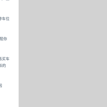
停车位
屈你
再买车
派的
因
。