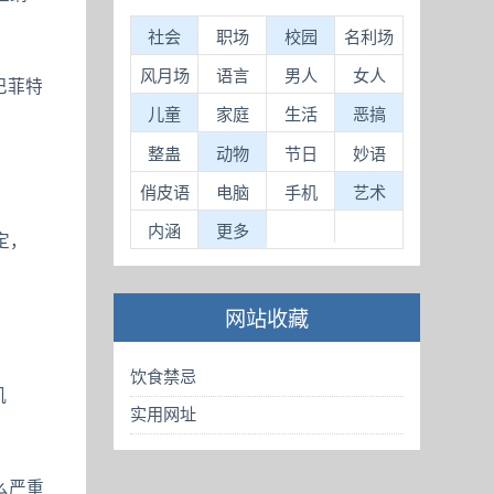
社会
职场
校园
名利场
风月场
语言
男人
女人
巴菲特
儿童
家庭
生活
恶搞
整蛊
动物
节日
妙语
俏皮语
电脑
手机
艺术
内涵
更多
定，
网站收藏
饮食禁忌
机
实用网址
么严重