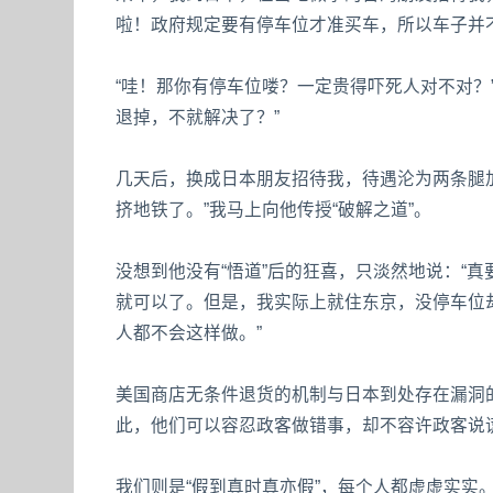
啦！政府规定要有停车位才准买车，所以车子并
“哇！那你有停车位喽？一定贵得吓死人对不对？
退掉，不就解决了？”
几天后，换成日本朋友招待我，待遇沦为两条腿
挤地铁了。”我马上向他传授“破解之道”。
没想到他没有“悟道”后的狂喜，只淡然地说：“
就可以了。但是，我实际上就住东京，没停车位
人都不会这样做。”
美国商店无条件退货的机制与日本到处存在漏洞
此，他们可以容忍政客做错事，却不容许政客说
我们则是“假到真时真亦假”，每个人都虚虚实实