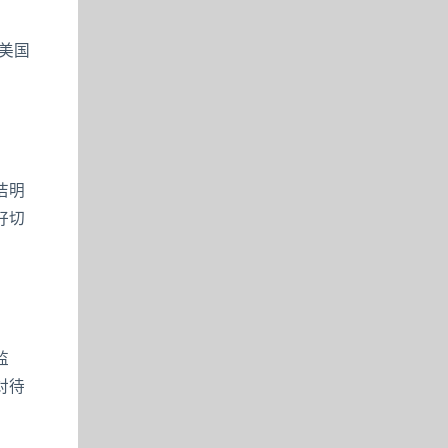
美国
洁明
好切
监
对待