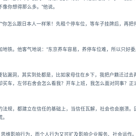
不像你想得那么多。”他说。
”“你怎么跟日本人一样笨！先租个停车位，等车子挂牌后，再把
加地铁。他客气地说：“东京养车容易，养停车位难，所以只好委
真要钻漏洞，其实到处都是，比如家母住在乡下，我把户籍迁过去
却买车，左邻右舍会怎么看我？开车上班，我怎么面对同事？正
的法规，都建立在信任的基础上，当信任瓦解，社会也会崩溃。
谎。
。思维影响行为，而个人行为又可扩及影响企业服务、社会运作