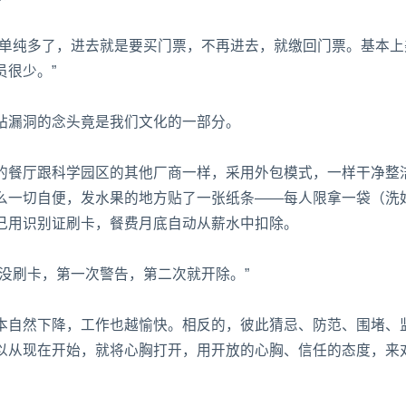
法单纯多了，进去就是要买门票，不再进去，就缴回门票。基本上
很少。”
钻漏洞的念头竟是我们文化的一部分。
的餐厅跟科学园区的其他厂商一样，采用外包模式，一样干净整
么一切自便，发水果的地方贴了一张纸条——每人限拿一袋（洗
己用识别证刷卡，餐费月底自动从薪水中扣除。
没刷卡，第一次警告，第二次就开除。”
本自然下降，工作也越愉快。相反的，彼此猜忌、防范、围堵、
以从现在开始，就将心胸打开，用开放的心胸、信任的态度，来