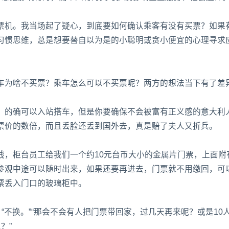
票机。我当场起了疑心，到底要如何确认乘客有没有买票？如果
习惯思维，总是想要替自以为是的小聪明或贪小便宜的心理寻求
车为啥不买票？乘车怎么可以不买票呢？两方的想法当下有了差
，的确可以入站搭车，但是你要确保不会被富有正义感的意大利
票价的数倍，而且丢脸还丢到国外去，真是赔了夫人又折兵。
钱，柜台员工给我们一个约10元台币大小的金属片门票，上面附
参观中途可以随时出来，如果还要再进去，门票就不用缴回，可
票丢入门口的玻璃柜中。
“不换。”“那会不会有人把门票带回家，过几天再来呢？或是10
？”