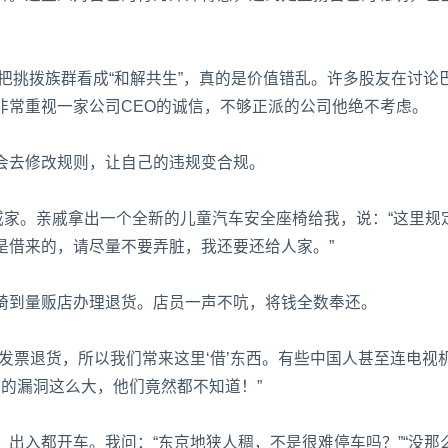
，把挑拨族群看成“和解共生”，真的是价值错乱。许多股友在讨论
非常重视一家公司CEO的诚信，不够正派的公司他绝不考虑。
会去修改规则，让自己的违规变合规。
戚家。亲戚拿出一个全新的儿童汽车安全座椅给我，说：“这里规
是借来的，请尽量不要弄脏，我还要还给人家。”
椅到量贩店办理退货。店员一声不吭，将钱全数奉还。
发票退货，所以我们常来这里‘借’东西。有些中国人甚至连电视
制的漏洞这么大，他们竟然都不知道！”
出入都开车。我问：“东京地狭人稠，不是很难停车吗？”“没那