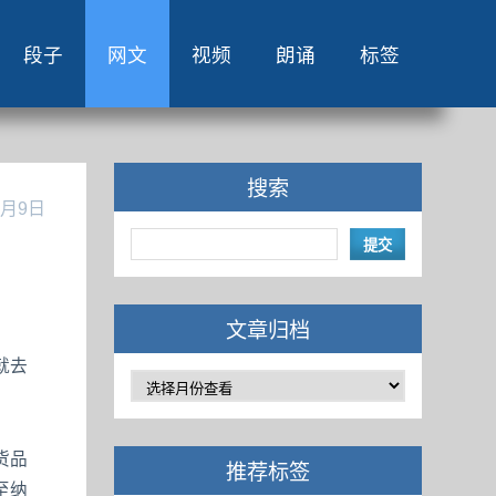
段子
网文
视频
朗诵
标签
搜索
9月9日
文章归档
就去
货品
推荐标签
至纳