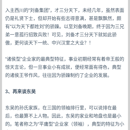
入主西川的“刘备集团”，才三分天下，未经几年，虽然表面
仍是礼贤下士，但却开始有些志得意满，甚是飘飘然，颇
有“以为天下都姓刘”的骄躁。以至刘备晚期，终于因为三兄
弟一意孤行招致兵败！可见，刘备才三分天下就如此骄
傲，更何谈天下一统、中兴汉室之大业？！
“诸侯型”企业家的最典型特征，事业初期经常有着帝王般的
惊天言论，但一旦事业小有成就，便经常面有得色，典型
的诸侯王爷作风，往往因为骄躁制约了企业的发展。
3、再来谈东吴
东吴的孙氏家族，在三国的领袖排行里，可以说排在最
后，也最算不上人物。因此，东吴的家业和地盘也是最小
的。笔者称之为“平庸型”企业家（领袖），典型的特征为小