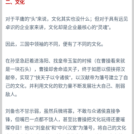
二、文化
对于平庸的“头”来说，文化其实也没什么；但对于具有远见
卓识的企业家来讲，文化却是企业最核心的“灵魂”。
因此，三国中领袖的不同，便有了不同的文化。
在孙坚急赶着进洛阳、找皇帝玉玺的时候（在曹操看来就
是一块石头），曹操却舍命追天子，终于如愿以偿挟得汉
献帝，实现了“挟天子以令诸侯”，以汉献帝为藩号建立了自
己的文化，并利用文化的软力量不断发展壮大自己、削弱
敌人。
刘备也不甘示弱，虽然兵微将寡，不敢与众诸侯直接争
锋，但嘴巴一点都不饶人，甚至比曹操把文化玩得还要璀
璨夺目！他以“刘皇叔”和“中兴汉室”为藩号，将自己的文化