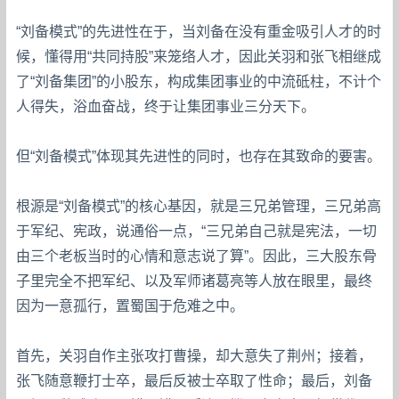
“刘备模式”的先进性在于，当刘备在没有重金吸引人才的时
候，懂得用“共同持股”来笼络人才，因此关羽和张飞相继成
了“刘备集团”的小股东，构成集团事业的中流砥柱，不计个
人得失，浴血奋战，终于让集团事业三分天下。
但“刘备模式”体现其先进性的同时，也存在其致命的要害。
根源是“刘备模式”的核心基因，就是三兄弟管理，三兄弟高
于军纪、宪政，说通俗一点，“三兄弟自己就是宪法，一切
由三个老板当时的心情和意志说了算”。因此，三大股东骨
子里完全不把军纪、以及军师诸葛亮等人放在眼里，最终
因为一意孤行，置蜀国于危难之中。
首先，关羽自作主张攻打曹操，却大意失了荆州；接着，
张飞随意鞭打士卒，最后反被士卒取了性命；最后，刘备