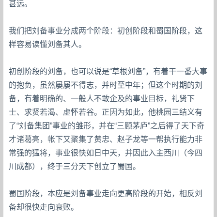
甚远。
我们把刘备事业分成两个阶段：初创阶段和蜀国阶段，这
样容易读懂刘备其人。
初创阶段的刘备，也可以说是“草根刘备”，有着干一番大事
的抱负，虽然屡屡不得志，并时至中年；但这个时期的刘
备，有着明确的、一般人不敢企及的事业目标，礼贤下
士、求贤若渴、虚怀若谷。正因为如此，他桃园三结义有
了“刘备集团”事业的雏形，并在“三顾茅庐”之后得了天下奇
才诸葛亮，帐下又聚集了黄忠、赵子龙等一帮执行能力非
常强的猛将，事业很快如日中天，并因此入主西川（今四
川成都），终于三分天下创立了蜀国。
蜀国阶段，本应是刘备事业走向更高阶段的开始，相反刘
备却很快走向衰败。