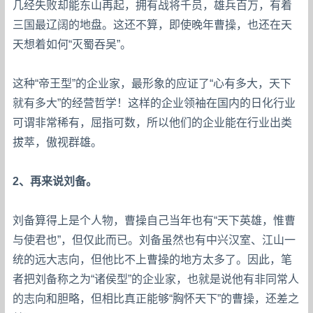
几经失败却能东山再起，拥有战将千员，雄兵百万，有着
三国最辽阔的地盘。这还不算，即使晚年曹操，也还在天
天想着如何“灭蜀吞吴”。
这种“帝王型”的企业家，最形象的应证了“心有多大，天下
就有多大”的经营哲学！这样的企业领袖在国内的日化行业
可谓非常稀有，屈指可数，所以他们的企业能在行业出类
拔萃，傲视群雄。
2、再来说刘备。
刘备算得上是个人物，曹操自己当年也有“天下英雄，惟曹
与使君也”，但仅此而已。刘备虽然也有中兴汉室、江山一
统的远大志向，但他比不上曹操的地方太多了。因此，笔
者把刘备称之为“诸侯型”的企业家，也就是说他有非同常人
的志向和胆略，但相比真正能够“胸怀天下”的曹操，还差之