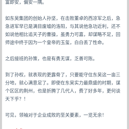
富即安，偏安一隅。
如东吴集团的创始人孙坚，在击败董卓的西凉军之后，急
急进军早已是满目废墟的洛阳，与其说他急功近利，还不
如说他相比追天子的曹操，虽勇力可嘉，却谋略不足，回
师途中终于因为一个皇帝的玉玺，白白丢了性命。
之后接班的孙策，也是有勇无谋，乏善可陈。
到了孙权，就表现的更露骨了，只要能守住东吴这一亩三
分地，就心满意足了。即使在东吴实力最鼎盛的时期，谋
个区区的荆州，也是折腾了几代人，费了好多年，更何谈
天下乎？！
可见，领袖对于企业成败的至关要素，一览无余！