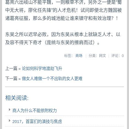
葛亮六出岐山不能平魏，一则粮草不济，另外之一便是“蜀
中无大将，廖化任先锋”的人才危机！试问即使北方魏国被
诸葛亮征服，那么多的城池能让谁来镇守和有效治理？！
东吴之所以迟早必败，因为东吴从根本上就缺乏人才、以
及容不得天下奇才（庞统与东吴的擦肩而过）。
标签：
商场
|
分类：网文
|
评论：0
上一篇 »
论如何科学地渡劫飞升
下一篇 »
做女人难做一个不出轨的女人更难
相关阅读:
商人为什么不能依附权力
2017，首富们的演技与焦虑