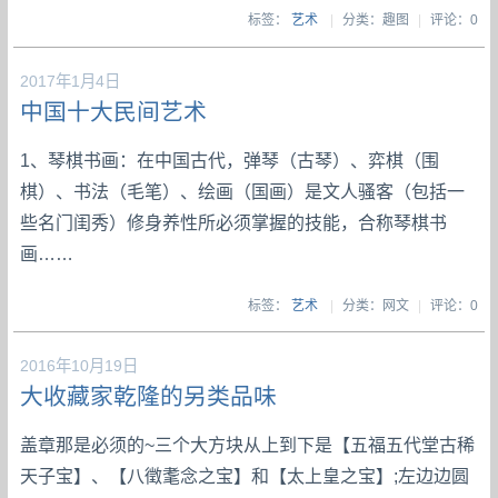
标签：
艺术
|
分类：趣图
|
评论：0
2017年1月4日
中国十大民间艺术
1、琴棋书画：在中国古代，弹琴（古琴）、弈棋（围
棋）、书法（毛笔）、绘画（国画）是文人骚客（包括一
些名门闺秀）修身养性所必须掌握的技能，合称琴棋书
画……
标签：
艺术
|
分类：网文
|
评论：0
2016年10月19日
大收藏家乾隆的另类品味
盖章那是必须的~三个大方块从上到下是【五福五代堂古稀
天子宝】、【八徵耄念之宝】和【太上皇之宝】;左边边圆