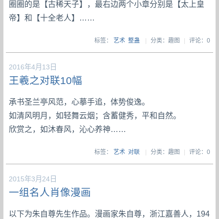
圈圈的是【古稀天子】，最右边两个小章分别是【太上皇
帝】和【十全老人】……
标签：
艺术
整蛊
|
分类：趣图
|
评论：0
2016年4月13日
王羲之对联10幅
承书圣兰亭风范，心摹手追，体势俊逸。
如清风明月，如轻舞云烟；含蓄健秀，平和自然。
欣赏之，如沐春风，沁心养神……
标签：
艺术
对联
|
分类：趣图
|
评论：0
2015年3月24日
一组名人肖像漫画
以下为朱自尊先生作品。漫画家朱自尊，浙江嘉善人，194