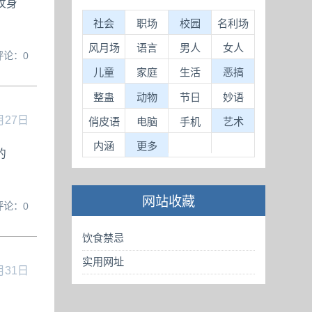
纹身
社会
职场
校园
名利场
风月场
语言
男人
女人
评论：0
儿童
家庭
生活
恶搞
整蛊
动物
节日
妙语
月27日
俏皮语
电脑
手机
艺术
内涵
更多
的
网站收藏
评论：0
饮食禁忌
实用网址
月31日