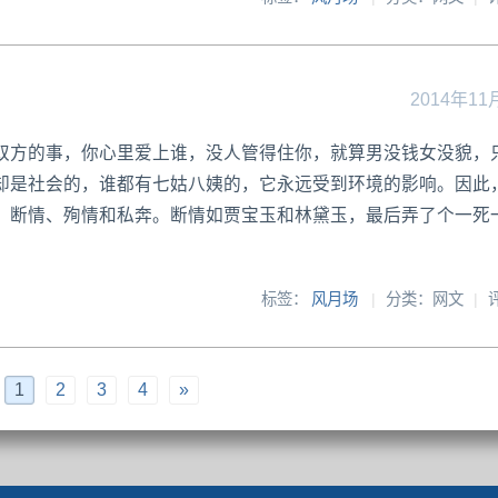
2014年11
双方的事，你心里爱上谁，没人管得住你，就算男没钱女没貌，
却是社会的，谁都有七姑八姨的，它永远受到环境的影响。因此
：断情、殉情和私奔。断情如贾宝玉和林黛玉，最后弄了个一死
标签：
风月场
|
分类：网文
|
1
2
3
4
»