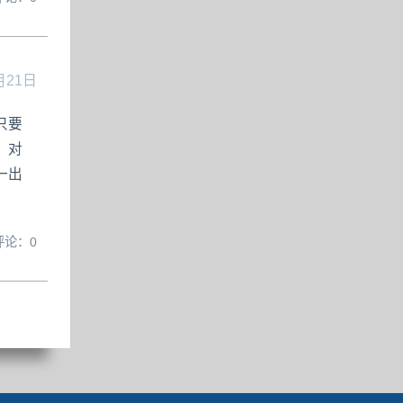
月21日
只要
，对
一出
评论：0