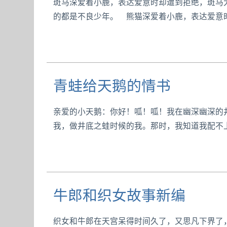
斑马深爱着小鹿，表达爱意时却遭到拒绝，斑马
的都是不良少年。 熊猫深爱着小鹿，表达爱意
青蛙给天鹅的情书
亲爱的小天鹅：你好！呱！呱！我在幽深幽深的
我，做井底之蛙时候的我。那时，我知道我配不
牛郎和织女故事新编
织女和牛郎在天宫呆得时间久了，又思凡下界了