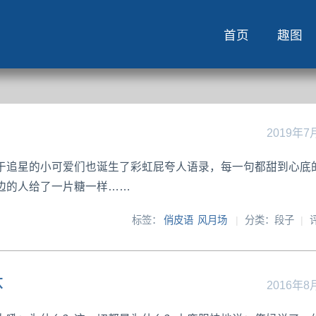
首页
趣图
2019年7
于追星的小可爱们也诞生了彩虹屁夸人语录，每一句都甜到心底
边的人给了一片糖一样……
标签：
俏皮语
风月场
|
分类：段子
|
体
2016年8