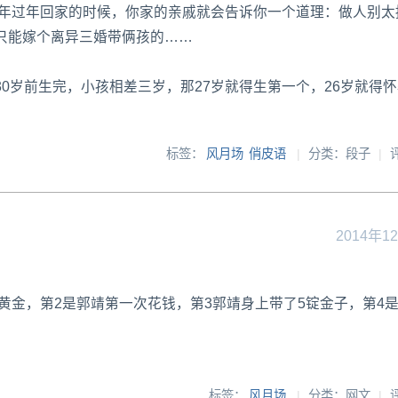
今年过年回家的时候，你家的亲戚就会告诉你一个道理：做人别太
只能嫁个离异三婚带俩孩的……
0岁前生完，小孩相差三岁，那27岁就得生第一个，26岁就得
标签：
风月场
俏皮语
|
分类：段子
|
2014年1
斤黄金，第2是郭靖第一次花钱，第3郭靖身上带了5锭金子，第4
标签：
风月场
|
分类：网文
|