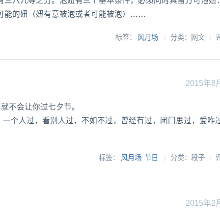
有三六九等之分。泡妞有三个基本条件，必须同时具备方可泡妞
可能的妞（妞有意被泡或者可能被泡）
……
标签：
风月场
|
分类：网文
|
2015年8
节就不会让你过七夕节。
， 一个人过，看别人过，不如不过，曾经有过，闭门思过，爱咋
标签：
风月场
节日
|
分类：段子
|
2015年2